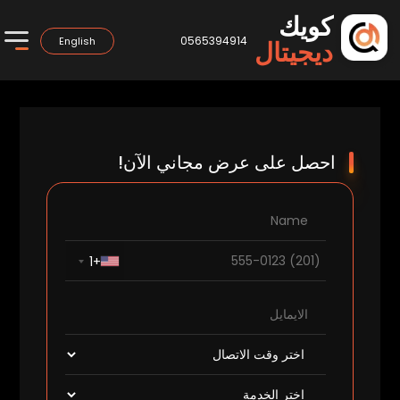
كويك
0565394914
English
ديجيتال
احصل على عرض مجاني الآن!
+1