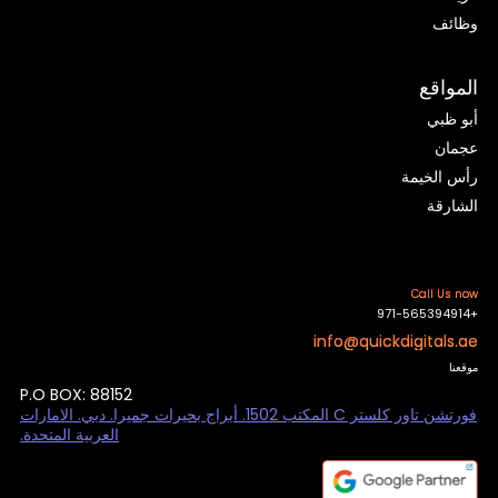
وظائف
المواقع
أبو ظبي
عجمان
رأس الخيمة
الشارقة
Call Us now
+971-565394914
info@quickdigitals.ae
موقعنا
P.O BOX: 88152
فورتشن تاور كلستر C المكتب 1502. أبراج بحيرات جميرا. دبي. الامارات
العربية المتحدة.