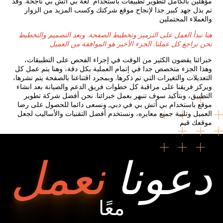
مؤهلين بالكامل لتطوير تطبيقات باستخدام لغة بي أتش بي ناجحة. وقد
تم بذل جهد كبير جدا لإنجاح موقع شركتك وكسب المزيد من الزوار
والعملاء المحتملين
هنا نبدأ العمل على الترميز وتخطيط الصفحة. وبعد التصميم والتخطيط
نحن نراجع كل عملنا. الجزء الأخير هو الموافقة من العميل
خبرائنا يقضون الكثير من الوقت في إجراء الفحص على التطبيقات،
وهذا الجزء متخصص جدا في إتمام العملية بكل دقة، وهنا يتم عمل كل
التعديلات والتغيرات التي تم ذكرها. وبمجرد اقتناعنا بالصفحة يتم نشرها،
ويركز فريقنا على مراقبة كل خطوات فريق الدعم والصيانة بعد انشاء
التطبيق، وبتأكيد سوف تنبهر بعمل خبرائنا. نحن أفضل شركة تطوير
موقع باستخدام بي أتش بي في دبي, ونسعى دائما للحصول على رضا
العميل وتلبية جميع معايره، ونستخدم أفضل التقنيات والأساليب لجعل
موقعك قيم
دعونا
نعمل
معًا