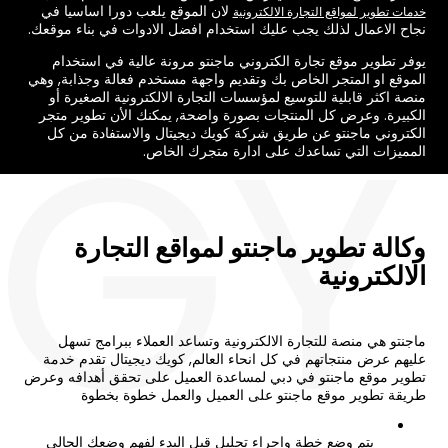
لان الموقع يلعب دورا اساسيا في
خدمات تطوير لمواقع التجارة الالكترونية
نجاح الاعمال لذلك يجب عليك استخدام افضل الادوات في بناء موقعك.
يوفر تطوير موقع تجارة الكتروني ماجنتو مرونة عالية في استخدام
الموقع او المتجر الخاص بك وتقديم واجهة مستخدم فعالة وجذابة, وهي
EGY
منصة اكثر قابلية للتوسيع لمؤسسات التجارة الالكترونية الصغيرة أو
الكبيرة. وعرض كل المنتجات بصورة واضحة, يمكنك الأن تطوير متجر
الكتروني ماجنتو عن طريق شركة كويك ديجيتال والاستفادة من كل
المميزات التي تساعدك على ادارة متجرك الخاص.
وكالة تطوير ماجنتو لمواقع التجارة
الالكترونية
ماجنتو هي منصة للتجارة الالكترونية وتساعد العملاء ببرامج تسهل
عليهم عرض منتجاتهم في كل انحاء العالم, كويك ديجيتال تقدم خدمة
تطوير موقع ماجنتو في دبي لمساعدة العميل على تحقق أهدافه وعرض
طريقة تطوير موقع ماجنتو على العميل والعمل خطوة بخطوة
يتم وضع خطة واجراء تحليل قبل البدء لفهم وضعك الحالي