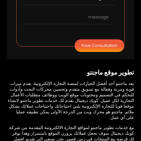
Free Consultation
تطوير موقع ماجنتو
يعد ماجنتو أحد أفضل الخيارات لمنصة التجارة الإلكترونية. يقدم ميزات
قوية ومرنة وفعالة مع تسويق متقدم وتحسين محركات البحث وأدوات
للتحكم في التصميم ومحتويات موقع الويب ووظائف متطلبات الأعمال
التجارية لكل عميل. كويك ديجيتال تقدم لك خدمات تطوير ماجنتو لانشاء
موقعا قويا للتجارة الإلكترونية يلبي احتياجاتك واحتياجات عملائك بشكل
ملائم. ماجنتو هو محرك ويب من الدرجة الأولى يمكن تطبيقه عمليا
على أي عمل.
مع خدمات تطوير ماجنتو لمواقع التجارة الالكترونية المقدمة من شركة
كويك ديجيتال سوف تجعل عملائك يزورن الموقع باستمرار وهذا يوفر
لك فرصة بيع المنتجات في زمن قصير, نحن نسعى الى تقديم افضل