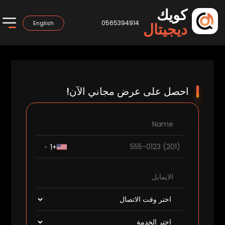
كويك
0565394914
English
ديجيتال
احصل على عرض مجاني الآن!
+1