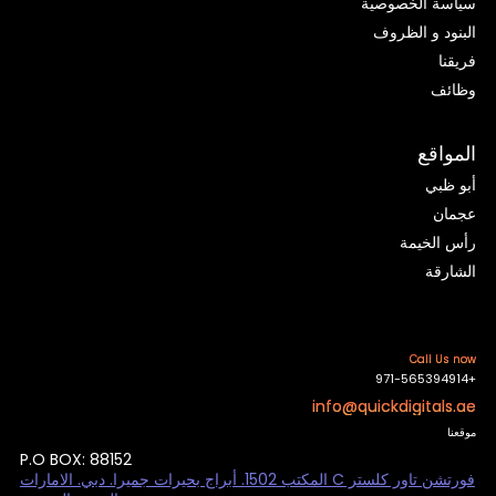
سياسة الخصوصية
البنود و الظروف
فريقنا
وظائف
المواقع
أبو ظبي
عجمان
رأس الخيمة
الشارقة
Call Us now
+971-565394914
info@quickdigitals.ae
موقعنا
P.O BOX: 88152
فورتشن تاور كلستر C المكتب 1502. أبراج بحيرات جميرا. دبي. الامارات