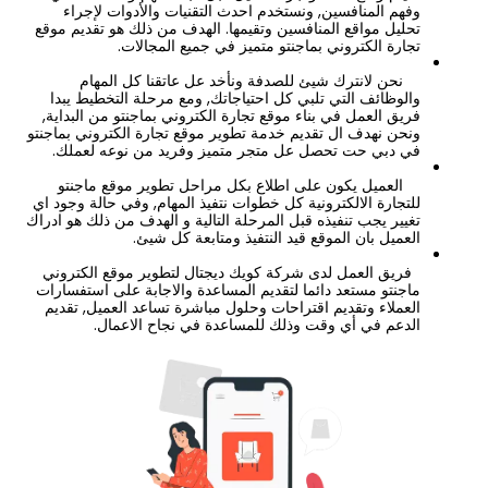
وفهم المنافسين, ونستخدم احدث التقنيات والأدوات لإجراء
تحليل مواقع المنافسين وتقيمها. الهدف من ذلك هو تقديم موقع
تجارة الكتروني بماجنتو متميز في جميع المجالات.
نحن لانترك شيئ للصدفة ونأخد عل عاتقنا كل المهام
والوظائف التي تلبي كل احتياجاتك, ومع مرحلة التخطيط يبدا
فريق العمل في بناء موقع تجارة الكتروني بماجنتو من البداية,
ونحن نهدف ال تقديم خدمة تطوير موقع تجارة الكتروني بماجنتو
في دبي حت تحصل عل متجر متميز وفريد من نوعه لعملك.
العميل يكون على اطلاع بكل مراحل تطوير موقع ماجنتو
للتجارة الالكترونية كل خطوات نتفيذ المهام, وفي حالة وجود اي
تغيير يجب تنفيذه قبل المرحلة التالية و الهدف من ذلك هو ادراك
العميل بان الموقع قيد النتفيذ ومتابعة كل شيئ.
فريق العمل لدى شركة كويك ديجتال لتطوير موقع الكتروني
ماجنتو مستعد دائما لتقديم المساعدة والاجابة على استفسارات
العملاء وتقديم اقتراحات وحلول مباشرة تساعد العميل, تقديم
الدعم في أي وقت وذلك للمساعدة في نجاح الاعمال.