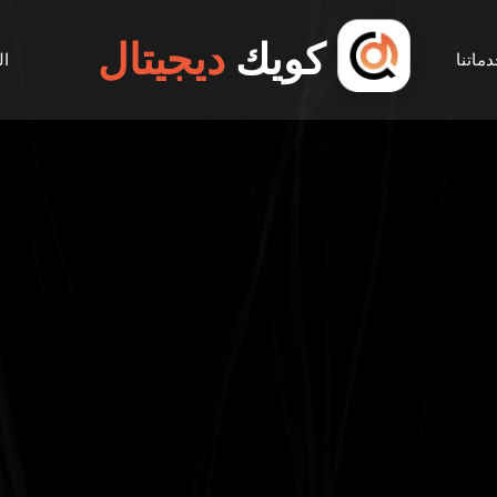
كويك
ديجيتال
ماتنا
ال