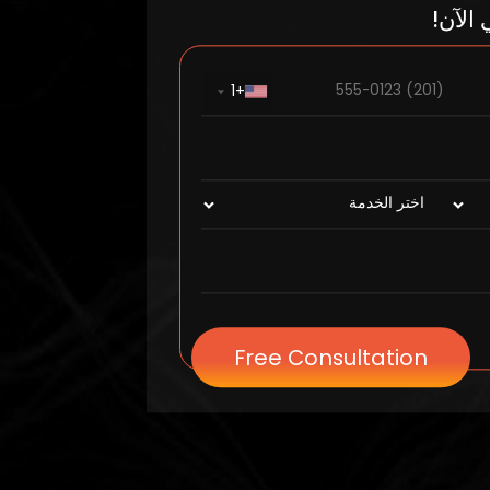
لآن!
+1
Free Consultation