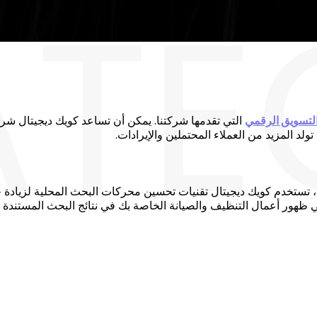
ATE
لتسويق الرقمي
التي تقدمها شركتنا. يمكن أن تساعد كويك ديجيتال شرك
ولد المزيد من العملاء المحتملين والإيرادات.
ع ، تستخدم كويك ديجيتال تقنيات تحسين محركات البحث المحلية لزياد
 ظهور أعمال التنظيف والصيانة الخاصة بك في نتائج البحث المستندة إ
الصيانة الخاصة بك في دبي على تحقيق نتائج سريعة.
 على التفوق على منافسيك. باستخدام أساليب التسويق الرقمي
 لإعلانات الدفع بالنقرة (PPC) ، سيستهدف خبراء التسويق الرقمي في كويك ديجيتال بدقة