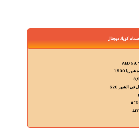
ضمام كويك ديجتال
AED 59, 
شهريا 1,500
3,
 في الشهر 520
AED
AED