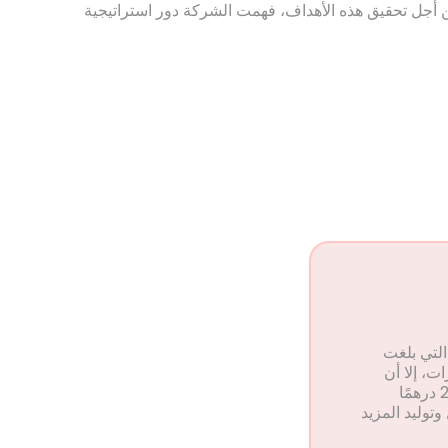
ن أجل تحقيق هذه الأهداف، فهمت الشركة دور استراتيجية
 التي بلغت
ات، إلا أن
معدل التحويل كان 5% فقط، وتمكنوا من توليد 75 عميلاً محتملاً فقط شهريًا. بالإضافة إلى ذلك، كانت تكلفة النقرة (CPC) 20 درهمًا
توليد المزيد