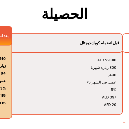
الحصيلة
بعد ان
قبل انضمام كويك ديجتال
910
AED 29,810
زيارة 
300 زيارة شهريا
994
1,490
عميل
عميل في الشهر 75
13%
5%
 115
AED 397
 15
AED 20