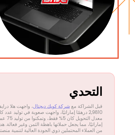
التحدي
قبل الشراكة مع
شركة كويك ديجتال
، واجهت هلا درايف
2,9810 درهمًا إماراتيًا، واجهت صعوبة في توليد 
إماراتيًا، مما يجعل حملاتها باهظة الثمن وغير فعالة
من العملاء المحتملين ذوي الجودة العالية لتنمية منصت