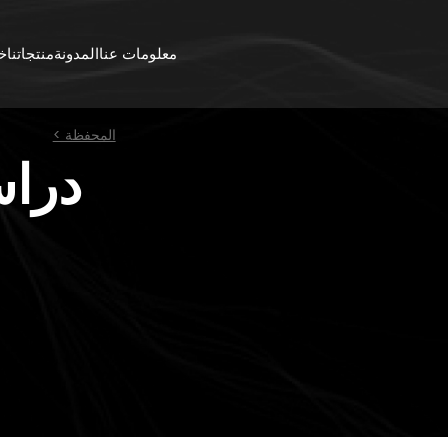
معلومات عنا
المدونة
منتجاتنا
خد
المحفظة >
دراس