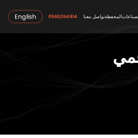
English
صناعات
المحفظة
تواصل معنا
0565394914
قمي