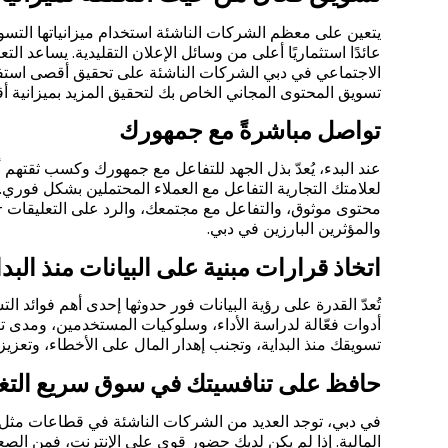
يتعين على معظم الشركات الناشئة استخدام ميزانياتها التسو
عائدًا استثماريًا أعلى من وسائل الإعلان التقليدية. يساعد 
الاجتماعي في دبي الشركات الناشئة على تحقيق أقصى استفادة
تسويق المحتوى المجاني الخاص بك لتحقيق المزيد بميزانية أق
تواصل مباشرةً مع جمهورك
عند البدء، يُعدّ بذل الجهد للتفاعل مع جمهورك وكسب ثقتهم أ
لعلامتك التجارية التفاعل مع العملاء المحتملين بشكل فوري.
محتوى موثوق، والتفاعل مع مجتمعك، والرد على التعليقات - 
والمؤثرين البارزين في دبي.
اتخاذ قرارات مبنية على البيانات منذ البدا
تُعدّ القدرة على رؤية البيانات فور حدوثها إحدى أهم فوائد 
أدوات فعّالة لدراسة الأداء، وسلوكيات المستخدمين، ومدى 
تسويقك منذ البداية، وتجنب إهدار المال على الأخطاء، وتعزيز ن
حافظ على تنافسيتك في سوق سريع التغي
في دبي، توجد العديد من الشركات الناشئة في قطاعات مثل التك
المالية. إذا لم يكن لديك حضور قوي على الإنترنت، فمن الص