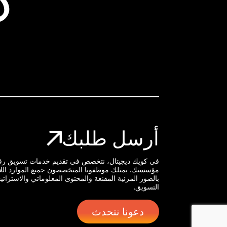
د
أرسل طلبك
في كويك ديجيتال، نتخصص في تقديم خدمات تسويق رقم
مؤسستك. يمتلك موظفونا المتخصصون جميع الموارد الل
بالصور المرئية المقنعة والمحتوى المعلوماتي والاسترات
التسويق.
دعونا نتحدث