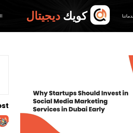
كويك
ديجيتال
ماتنا
ال
ost