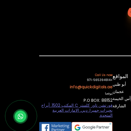
المواقع
Call Us now
+971-565394914
أبو ظبي
info@quickdigitals.ae
عجمان
موقعنا
أس الخيمة
P.O BOX: 88152
فورتشن تاور كلستر C المكتب 1502. أبراج
الشارقة
بحيرات جميرا. دبي. الامارات العربية
المتحدة.