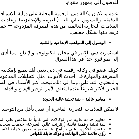
للوصول إلى جمهور متنوع
.
عادة ما تكون وكالة دبي الرقمية المحلية على دراية بالأسواق
الدقيقة، والتسويق ثنائي اللغة (العربية والإنجليزية)، وعادا
العلامات التجارية العالمية من هذه المعرفة المزدوجة — 
تربط بينها بشكل حقيقي
.
الوصول إلى المواهب الإبداعية والتقنية
استثمرت دبي الكثير في مجال التكنولوجيا والإبداع، مما أدى 
إلى نمو قوي جداً في هذا السوق
.
كونك عضو في وكالة رقمية في دبي يعني أنك تتمتع بإمكانية
المعرفة والمهارة في أحدث الأدوات، مثل التحليلات المدعومة
والمحتوى التفاعلي، وما إلى ذلك. تبحث أكبر الأسماء في ا
الخيار الأكثر شيوعاً عندما يتعلق الأمر بتوفير الإبداع والأداء
.
معايير عالية + بنية تحتية عالية الجودة
لا يمكن للعلامات التجارية الفاخرة أن تقبل بأقل من التوحيد 
معايير خدمة عالية من الوكالات التي غالباً ما تتنافس على ال
بنية تحتية رقمية فائقة (إنترنت عالي السرعة، خدمات سحاب
وافقت الحكومة على برنامج بيئة تنظيمية يضمن حماية الاستثم
رؤى قائمة على البيانات وعوائد قابلة للقياس