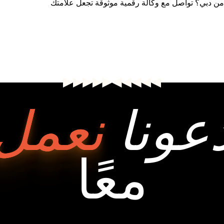
ً من دبي؟ تواصل مع وكالة رقمية موثوقة تجعل علامتك
عونا
نعمل
معًا