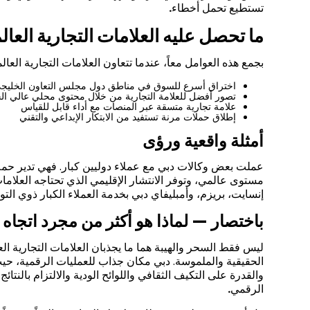
تستطيع تحمل أخطاء
.
ما تحصل عليه العلامات التجارية العال
بجمع هذه العوامل معاً، عندما تتعاون العلامات التجارية العالم
اختراق أسرع للسوق في مناطق دول مجلس التعاون الخليجي
تصور أفضل للعلامة التجارية من خلال محتوى محلي عالي ال
علامة تجارية متسقة عبر المنصات مع أداء قابل للقياس
إطلاق حملات مرنة تستفيد من الابتكار الإبداعي والتقني
أمثلة واقعية ورؤى
عملت بعض وكالات دبي مع عملاء دوليين كبار. فهي تدير حمل
مستوى عالمي، وتوفر الانتشار الإقليمي الذي تحتاجه العلامات 
إنسايت، بريزم، وأمبليفاي دبي بخدمة العملاء الكبار ذوي التو
باختصار — لماذا هو أكثر من مجرد اتجاه
ليس فقط السحر والهيبة هما ما يجذبان العلامات التجارية العا
الحقيقية والملموسة. دبي مكان جذاب للعمليات الرقمية، حيث إ
والقدرة على التكيف الثقافي واللوائح الودية والالتزام بالنت
الرقمي
.