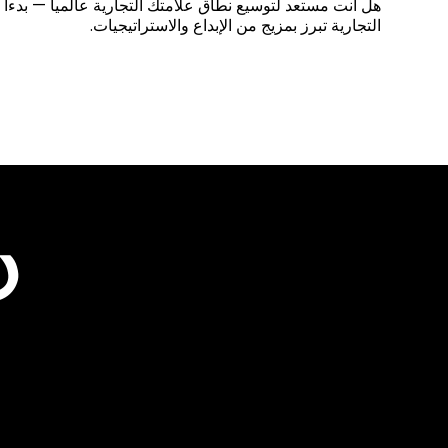
هل أنت مستعد لتوسيع نطاق علامتك التجارية عالمياً — بدءا
التجارية تبرز بمزيج من الإبداع والاستراتيجيات.
د