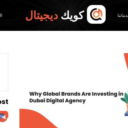
كويك
ديجيتال
ماتنا
ال
ost