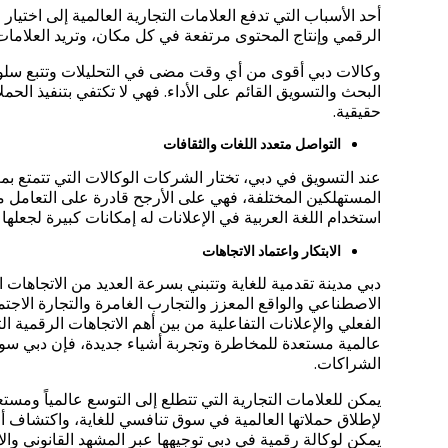
أحد الأسباب التي تدفع العلامات التجارية العالمية إلى اختيار
الرقمي وإنتاج المحتوى مرتفعة في كل مكان، وتريد العلامات 
وكالات دبي أقوى من أي وقت مضى في التحليلات وتتبع س
البحث والتسويق القائم على الأداء. فهي لا تكتفي بتنفيذ الحمل
حقيقية.
التواصل متعدد اللغات والثقافات
عند التسويق في دبي، تختار الشركات الوكالات التي تتمتع بم
المستهلكين المختلفة، فهي على الأرجح قادرة على التعامل مع 
استخدام اللغة العربية في الإعلانات له إمكانات كبيرة لجعله
الابتكار واعتماد الاتجاهات
دبي مدينة تقدمية للغاية وتتبني بسرعة العديد من الاتجاهات ال
الاصطناعي والواقع المعزز والتجارب الغامرة والتجارة الاجت
الفعلي والإعلانات التفاعلية من بين أهم الاتجاهات الرقمية ا
عالمية مستعدة للمخاطرة وتجربة أشياء جديدة، فإن دبي سوق
الشراكات.
يمكن للعلامات التجارية التي تتطلع إلى التوسع عالمياً ومس
لإطلاق حملاتها العالمية في سوق تنافسي للغاية، واكتشاف أ
يمكن لوكالة رقمية في دبي توجيهها عبر المشهد القانوني وال