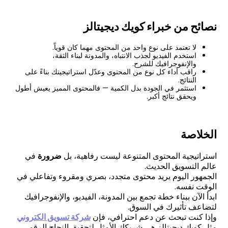
نصائح من خبراء كويك ديجيتالز
لا تعتمد على نوع واحد من المحتوى مهما كان قوياً.
استخدم الفيديو لجذب الانتباه، والمدونة لبناء الثقة،
والإنفوجرافيك للشرح.
راقب أداء كل نوع من المحتوى وعدّل استراتيجيتك بناءً على
النتائج.
استثمر في الجودة بدل الكمية — فالمحتوى المميز يعيش أطول
ويحقق نتائج أكبر.
الخلاصة
استراتيجية المحتوى المتنوعة ليست رفاهية، بل
ضرورة
في
عالم التسويق الحديث.
الجمهور اليوم يريد محتوى متجدد، بصري ومقروء وتفاعلي في
الوقت نفسه.
ابدأ الآن ببناء خطة تجمع بين المدونة، الفيديو، والإنفوجرافيك
لتضاعف تأثيرك في السوق.
وإذا كنت تبحث عن دعم احترافي، فإن
شركة تسويق الكتروني
مثل كويك ديجيتالز هي شريكك الأمثل لتحقيق النجاح الرقمي