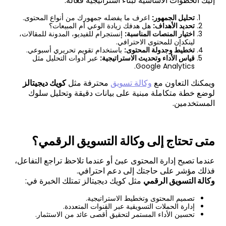
إليك الخطوات الأساسية لبناء استراتيجية فعالة:
تحليل الجمهور:
اعرف ما يفضله جمهورك من أنواع المحتوى.
تحديد الأهداف:
هل هدفك زيادة الوعي أم المبيعات؟
اختيار المنصات المناسبة:
إنستجرام للفيديو، المدونة للمقالات،
لينكدإن للمحتوى الاحترافي.
تخطيط وجدولة المحتوى:
باستخدام تقويم تحريري أسبوعي.
قياس الأداء وتحديث الاستراتيجية:
عبر أدوات التحليل مثل
Google Analytics.
ويمكنك التعاون مع
وكالة تسويق
محترفة مثل
كويك ديجيتالز
لوضع خطة متكاملة مبنية على بيانات دقيقة وتحليل سلوك
المستخدمين.
متى تحتاج إلى وكالة التسويق الرقمي؟
عندما تصبح إدارة المحتوى عبئ أو عندما تلاحظ تراجع التفاعل،
فذلك مؤشر على حاجتك إلى دعم احترافي.
وكالة التسويق الرقمي
مثل كويك ديجيتالز تمتلك الخبرة في:
تصميم المحتوى وتخطيط الاستراتيجية.
إدارة الحملات التسويقية عبر القنوات المتعددة.
تحسين الأداء المستمر لتحقيق أقصى عائد من الاستثمار.