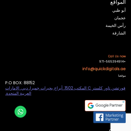
المواقع
أبو ظبي
عجمان
رأس الخيمة
الشارقة
Call Us now
+971-565394914
info@quickdigitals.ae
موقعنا
P.O BOX: 88152
فورتشن تاور كلستر C المكتب 1502. أبراج بحيرات جميرا. دبي. الامارات
العربية المتحدة.