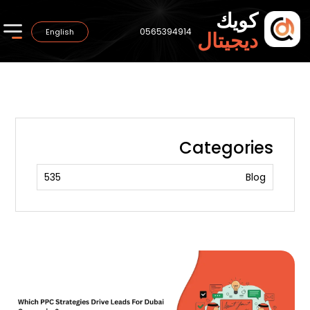
كويك
0565394914
English
ديجيتال
Categories
535
Blog