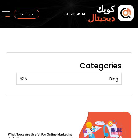
كويك
0565394914
English
ديجيتال
Categories
535
Blog