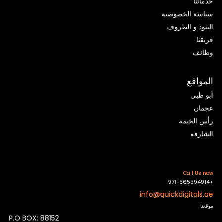
خدماتنا
سياسة الخصوصية
البنود و الظروف
فريقنا
وظائف
المواقع
أبو ظبي
عجمان
رأس الخيمة
الشارقة
Call Us now
+971-565394914
info@quickdigitals.ae
موقعنا
P.O BOX: 88152