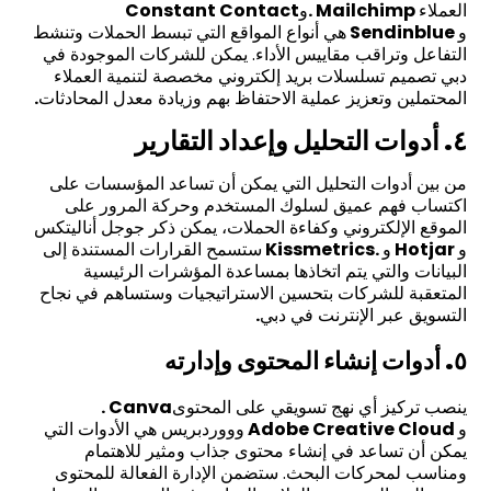
العملاء
. Mailchimp
و
Constant Contact
و
Sendinblue
هي أنواع المواقع التي تبسط الحملات وتنشط
التفاعل وتراقب مقاييس الأداء. يمكن للشركات الموجودة في
دبي تصميم تسلسلات بريد إلكتروني مخصصة لتنمية العملاء
المحتملين وتعزيز عملية الاحتفاظ بهم وزيادة معدل المحادثات
.
٤. أدوات التحليل وإعداد التقارير
من بين أدوات التحليل التي يمكن أن تساعد المؤسسات على
اكتساب فهم عميق لسلوك المستخدم وحركة المرور على
الموقع الإلكتروني وكفاءة الحملات، يمكن ذكر جوجل أناليتكس
و
Hotjar
و
Kissmetrics.
ستسمح القرارات المستندة إلى
البيانات والتي يتم اتخاذها بمساعدة المؤشرات الرئيسية
المتعقبة للشركات بتحسين الاستراتيجيات وستساهم في نجاح
التسويق عبر الإنترنت في دبي
.
٥. أدوات إنشاء المحتوى وإدارته
ينصب تركيز أي نهج تسويقي على المحتوى
. Canva
و
Adobe Creative Cloud
وووردبريس هي الأدوات التي
يمكن أن تساعد في إنشاء محتوى جذاب ومثير للاهتمام
ومناسب لمحركات البحث. ستضمن الإدارة الفعالة للمحتوى