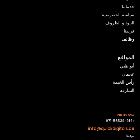
خدماتنا
سياسة الخصوصية
البنود و الظروف
فريقنا
وظائف
المواقع
أبو ظبي
عجمان
رأس الخيمة
الشارقة
Call Us now
+971-565394914
info@quickdigitals.ae
موقعنا