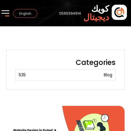
كويك
0565394914
English
ديجيتال
Categories
535
Blog