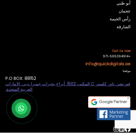
أبو ظبي
عجمان
رأس الخيمة
الشارقة
Call Us now
+971-565394914
info@quickdigitals.ae
موقعنا
P.O BOX: 88152
فورتشن تاور كلستر C المكتب 1502. أبراج بحيرات جميرا. دبي. الامارات
العربية المتحدة.