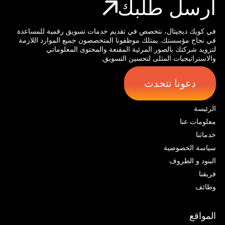
أرسل طلبك
في كويك ديجيتال، نتخصص في تقديم خدمات تسويق رقمية للمساعدة
في نجاح مؤسستك. يمتلك موظفونا المتخصصون جميع الموارد اللازمة
لتزويد شركتك بالصور المرئية المقنعة والمحتوى المعلوماتي
والاستراتيجيات المثلى لتحسين التسويق.
دعونا نتحدث
الرئيسة
معلومات عنا
خدماتنا
سياسة الخصوصية
البنود و الظروف
فريقنا
وظائف
المواقع