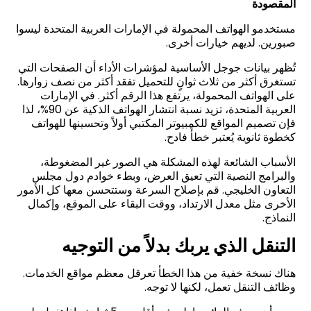
المقصودة
مستخدمو الهواتف المحمولة في الإمارات العربية المتحدة ليسوا
صبورين. لديهم خيارات أخرى
.
تُظهر بيانات جوجل الأساسية لمؤشرات الأداء أن الصفحات التي
تستغرق أكثر من ثلاث ثوانٍ للتحميل تفقد أكثر من نصف زوارها.
على الهواتف المحمولة، يرتفع هذا الرقم أكثر. في الإمارات
العربية المتحدة، تزيد نسبة انتشار الهواتف الذكية عن 90%، لذا
فإن تصميم المواقع للكمبيوتر المكتبي أولاً وتحسينها للهواتف
كخطوة ثانوية يُعتبر خطأً فادح
.
الأسباب الشائعة لهذه المشكلة هي الصور غير المضغوطة،
والبرامج النصية التي تعيق العرض، وبطء خوادم دول مجلس
التعاون الخليجي. قم بإصلاح السرعة وستتحسن معها كل الأمور
الأخرى مثل معدل الارتداد، ووقت البقاء على الموقع، وإكمال
النماذج
.
التنقل الذي يربك بدلاً من التوجيه
هناك نسخة خفية من هذا الخطأ تعرقل معظم مواقع الخدمات.
وظائف التنقل تعمل، لكنها لا توجه
.