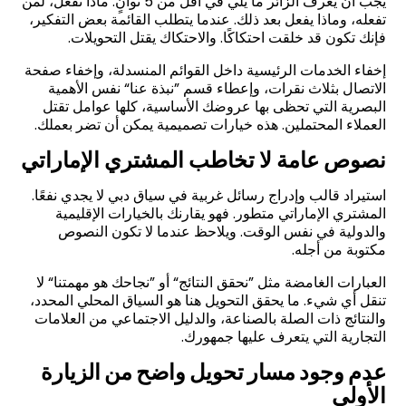
يجب أن يعرف الزائر ما يلي في أقل من 5 ثوانٍ: ماذا تفعل، لمن
تفعله، وماذا يفعل بعد ذلك. عندما يتطلب القائمة بعض التفكير،
فإنك تكون قد خلقت احتكاكًا. والاحتكاك يقتل التحويلات
.
إخفاء الخدمات الرئيسية داخل القوائم المنسدلة، وإخفاء صفحة
الاتصال بثلاث نقرات، وإعطاء قسم ”نبذة عنا“ نفس الأهمية
البصرية التي تحظى بها عروضك الأساسية، كلها عوامل تقتل
العملاء المحتملين. هذه خيارات تصميمية يمكن أن تضر بعملك
.
نصوص عامة لا تخاطب المشتري الإماراتي
استيراد قالب وإدراج رسائل غربية في سياق دبي لا يجدي نفعًا.
المشتري الإماراتي متطور. فهو يقارنك بالخيارات الإقليمية
والدولية في نفس الوقت. ويلاحظ عندما لا تكون النصوص
مكتوبة من أجله
.
العبارات الغامضة مثل ”نحقق النتائج“ أو ”نجاحك هو مهمتنا“ لا
تنقل أي شيء. ما يحقق التحويل هنا هو السياق المحلي المحدد،
والنتائج ذات الصلة بالصناعة، والدليل الاجتماعي من العلامات
التجارية التي يتعرف عليها جمهورك
.
عدم وجود مسار تحويل واضح من الزيارة
الأولى