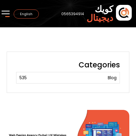
كويك
0565394914
English
ديجيتال
Categories
535
Blog