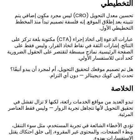
التخطيطي
تحسين معدل التحويل
(CRO)
ليس مجرد مكون إضافي يتم
تثبيته بعد إطلاق الموقع. إنه فلسفة تصميم تبدأ منذ المخطط
التخطيطي الأول
.
عبارات الدعوة إلى اتخاذ إجراء
(CTA)
مكتوبة بلغة تركز على
النتائج. إشارات الثقة في نقاط اتخاذ القرار، وليس فقط على
الصفحة الرئيسية. نماذج مبسطة لتقتصر على الحقول الضرورية
كحد أدنى للاستفسار الأولي
.
هل تم تصميم موقعك لتحقيق التحويل، أم لمجرد أن يبدو أنيقًا؟
تحدث إلى كويك ديجيتالز — دون أي التزام
.
الخلاصة
تبدو العديد من مواقع الخدمات رائعة، لكنها لا تزال تفشل في
تحقيق التحويل لأنها تتجاهل تجربة الزوار — وليس فقط العناصر
المرئية
.
تؤدي الأخطاء الشائعة في تجربة المستخدم، مثل سوء التنقل،
وبطء الصفحات، والمحتوى غير المقروء، إلى خلق احتكاك يقتل
الاستفسارات بهدوء
.