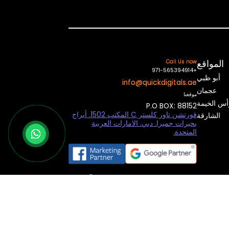
المواقع
Call Us now
+971-565394914
أبو ظبي
info@quickdigitals.ae
عجمان
موقعنا
أس الخيمة
P.O BOX: 88152
فورتشن تاور كلستر C المكتب 1502. أبراج
الشارقة
بحيرات جميرا. دبي. الامارات العربية
المتحدة.