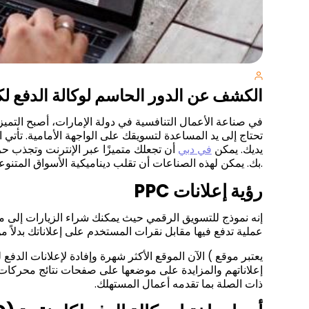
الكشف عن الدور الحاسم لوكالة الدفع لكل نقرة C
في صناعة الأعمال التنافسية في دولة الإمارات، أصبح التمي
تحتاج إلى يد المساعدة لتسويقك على الواجهة الأمامية. تأتي ال
يديك. يمكن
لوكالة PPC في دبي
أن تجعلك متميزًا عبر الإنترنت وتجذب ح
بك. يمكن لهذه الصناعات أن تقلب ديناميكية الأسواق المتنوعة وتغير المنظور المحلي لفهم تفضيلات المجتمع.
رؤية إعلانات PPC
إنه نموذج للتسويق الرقمي حيث يمكنك شراء الزيارات إلى م
عملية تدفع فيها مقابل نقرات المستخدم على إعلاناتك بدلاً م
يعتبر موقع
الآن الموقع الأكثر شهرة وإفادة لإعلانات الدفع لكل نقرة (
إعلاناتهم والمزايدة على موضعها على صفحات نتائج محركات
ذات الصلة بما تقدمه أعمال المستهلك.