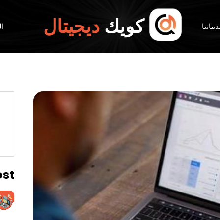
كويك
ديجيتال
ماتنا
ال
ost