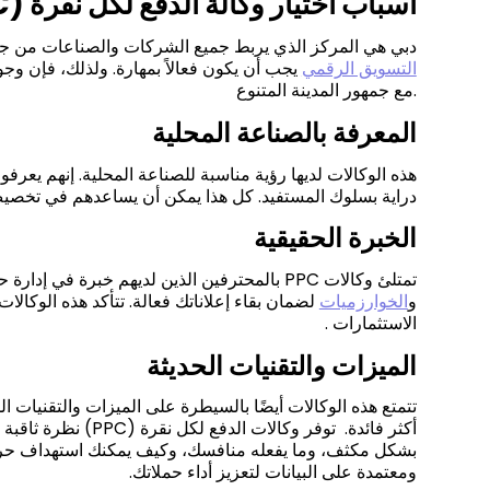
أسباب اختيار وكالة الدفع لكل نقرة (PPC) في دبي
دبي هي المركز الذي يربط جميع الشركات والصناعات من جميع 
التسويق الرقمي
يجب أن يكون فعالاً بمهارة. ولذلك، فإن 
مع جمهور المدينة المتنوع.
المعرفة بالصناعة المحلية
هذه الوكالات لديها رؤية مناسبة للصناعة المحلية. إنهم يعرف
دراية بسلوك المستفيد. كل هذا يمكن أن يساعدهم في تخص
الخبرة الحقيقية
تمتلئ وكالات
PPC
بالمحترفين الذين لديهم خبرة في إدارة 
و
الخوارزميات
لضمان بقاء إعلاناتك فعالة. تتأكد هذه الوكالا
الاستثمارات
.
الميزات والتقنيات الحديثة
تتمتع هذه الوكالات أيضًا بالسيطرة على الميزات والتقنيات 
أكثر فائدة. توفر وكالات الدفع لكل نقرة
(PPC)
نظرة ثاقبة 
بشكل مكثف، وما يفعله منافسك، وكيف يمكنك استهداف حركة ا
ومعتمدة على البيانات لتعزيز أداء حملاتك
.