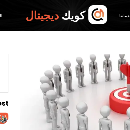
كويك
ديجيتال
ماتنا
ال
ost