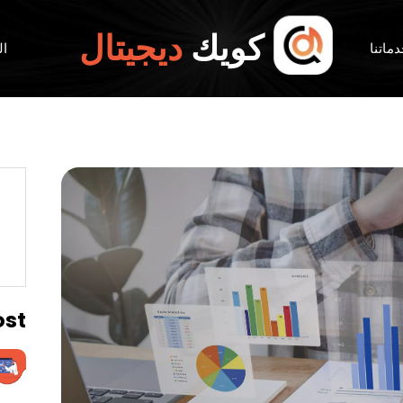
كويك
ديجيتال
ماتنا
ال
ost