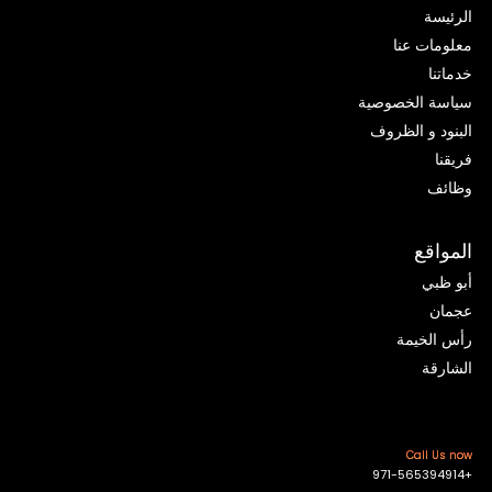
الرئيسة
معلومات عنا
خدماتنا
سياسة الخصوصية
البنود و الظروف
فريقنا
وظائف
المواقع
أبو ظبي
عجمان
رأس الخيمة
الشارقة
Call Us now
+971-565394914