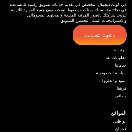
في كويك ديجيتال، نتخصص في تقديم خدمات تسويق رقمية للمساعدة
في نجاح مؤسستك. يمتلك موظفونا المتخصصون جميع الموارد اللازمة
لتزويد شركتك بالصور المرئية المقنعة والمحتوى المعلوماتي
والاستراتيجيات المثلى لتحسين التسويق.
دعونا نتحدث
الرئيسة
معلومات عنا
خدماتنا
سياسة الخصوصية
البنود و الظروف
فريقنا
وظائف
المواقع
أبو ظبي
عجمان