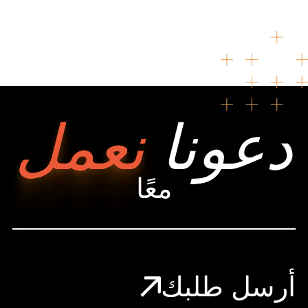
دعونا
نعمل
معًا
أرسل طلبك