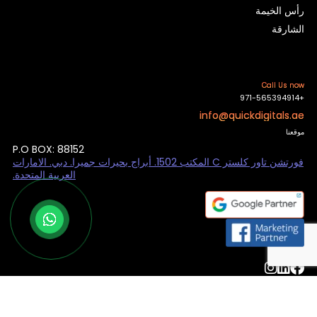
رأس الخيمة
الشارقة
Call Us now
+971-565394914
info@quickdigitals.ae
موقعنا
P.O BOX: 88152
فورتشن تاور كلستر C المكتب 1502. أبراج بحيرات جميرا. دبي. الامارات
العربية المتحدة.