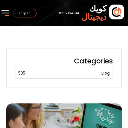
كويك
0565394914
English
ديجيتال
Categories
535
Blog