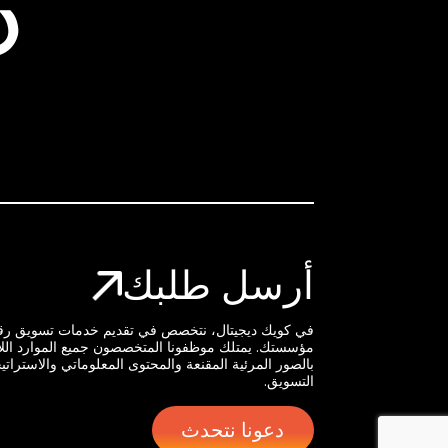
د
أرسل طلبك
في كويك ديجيتال، نتخصص في تقديم خدمات تسويق رقم
مؤسستك. يمتلك موظفونا المتخصصون جميع الموارد الل
بالصور المرئية المقنعة والمحتوى المعلوماتي والاسترات
التسويق.
دعونا نتحدث