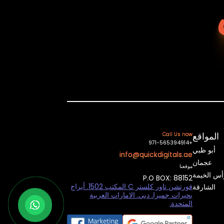
المواقع
Call Us now
+971-565394914
أبو ظبي
info@quickdigitals.ae
عجمان
موقعنا
أس الخيمة
P.O BOX: 88152
فورتشن تاور كلستر C المكتب 1502. أبراج
الشارقة
بحيرات جميرا. دبي. الامارات العربية
المتحدة.