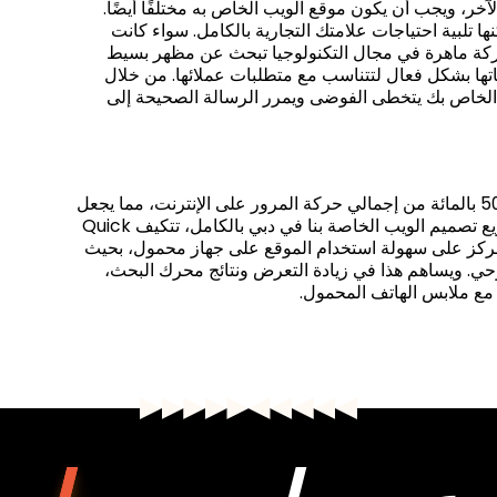
لف عن الآخر، ويجب أن يكون موقع الويب الخاص به مختلفًا أيضًا.
تلبية احتياجات علامتك التجارية بالكامل. سواء كانت
شركة ماهرة في مجال التكنولوجيا تبحث عن مظهر بسيط
Bettermode Desi تصمم تصميماتها بشكل فعال لتتناسب مع متطلبات عملائها. من خلال
ب الخاص بك يتخطى الفوضى ويمرر الرسالة الصحيحة إلى
تشير الإحصائيات إلى أن الأجهزة المحمولة تساهم بأكثر من 50 بالمائة من إجمالي حركة المرور على الإنترنت، مما يجعل
مواقع الويب الملائمة للجوال ضرورة وليست ترفًا. في مشاريع تصميم الويب الخاصة بنا في دبي بالكامل، تتكيف Quick
ني أننا نركز على سهولة استخدام الموقع على جهاز محمول، بحيث
حي. ويساهم هذا في زيادة التعرض ونتائج محرك البحث،
 مع ملابس الهاتف المحمول.