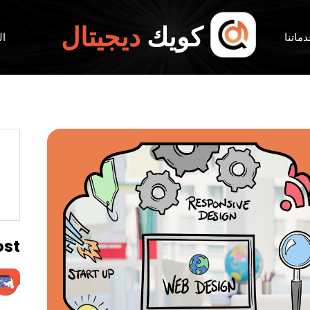
كويك
ديجيتال
ماتنا
ال
ost