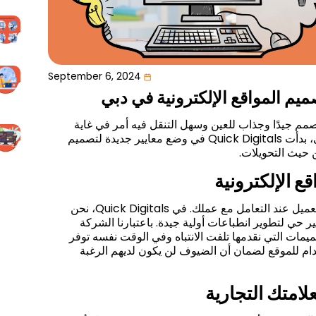
September 6, 2024
ميم المواقع الإلكترونية في دبي
مم جيدًا وجذاب للعين وسهل التنقل فيه أمر في غاية
الأهمية. كونها مزودًا بارزًا لتصميم المواقع الإلكترونية في دبي، بدأت Quick Digitals في وضع معايير جديدة لتصميم
 حيث التحويلات.
قع الإلكترونية
موقع الويب الخاص بك هو المنصة الأولى التي يتفاعل معها العميل عند التعامل مع عملك. في Quick Digitals، نحن
ير حي لتطوير انطباعات أولية جيدة. باعتبارنا الشركة
يمات التي نقدمها تلفت الانتباه وفي الوقت نفسه توفر
دام للموقع لضمان أن الضيوف لن يكون لديهم الرغبة
متك التجارية