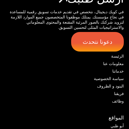
في كويك ديجيتال، نتخصص في تقديم خدمات تسويق رقمية للمساعدة
في نجاح مؤسستك. يمتلك موظفونا المتخصصون جميع الموارد اللازمة
لتزويد شركتك بالصور المرئية المقنعة والمحتوى المعلوماتي
والاستراتيجيات المثلى لتحسين التسويق.
دعونا نتحدث
الرئيسة
معلومات عنا
خدماتنا
سياسة الخصوصية
البنود و الظروف
فريقنا
وظائف
المواقع
أبو ظبي