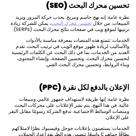
تحسين محرك البحث (
SEO
)
نظرة عامة: إنه نهج حاسم ومربح. يجذب حركة المرور ويزيد
المبيعات. من خلال
تحسين محرك البحث
، يمكن للشركة زيادة
ترتيبها لموقع ويب في صفحات نتائج محرك البحث (SERPs).
الخدمات: تتمتع هذه المنصات بمعرفة مناسبة بالأدوات
والأساليب لزيادة ظهور موقع الويب في ترتيب البحث. تقدم
العديد من الخدمات، بما في ذلك البحث عن الكلمات الرئيسية
لتحسين محرك البحث، وتحسين الصفحة، وإنشاء المحتوى،
وبناء الروابط، وتحسين محرك البحث الفني.
الإعلان بالدفع لكل نقرة (
PPC
)
نظرة عامة: إنها طريقة لاستهداف جمهور عالمي ومبيعات
عالية. في هذا النهج، يتم نشر الإعلانات على محركات البحث
ومنصات الوسائط الاجتماعية. تدفع الشركة رسومًا مقابل النقر
على الإعلان.
الخدمات: يستعينون بإعلانات جوجل وفيسبوك نظرًا لامتلاكهم
نطاقًا جماهيريًا واسعًا. تتضمن هذه الطريقة إعداد الحملات