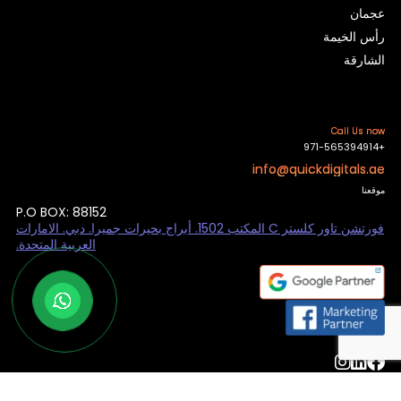
عجمان
رأس الخيمة
الشارقة
Call Us now
+971-565394914
info@quickdigitals.ae
موقعنا
P.O BOX: 88152
فورتشن تاور كلستر C المكتب 1502. أبراج بحيرات جميرا. دبي. الامارات
العربية المتحدة.