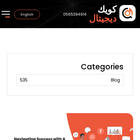
كويك
0565394914
English
ديجيتال
Categories
535
Blog