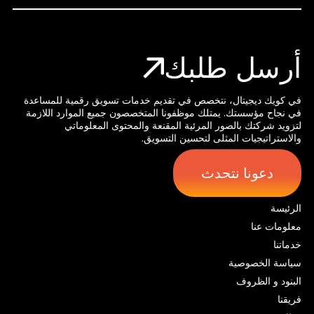
أرسل طلبك
في كويك ديجيتال، نتخصص في تقديم خدمات تسويق رقمية للمساعدة
في نجاح مؤسستك. يمتلك موظفونا المتخصصون جميع الموارد اللازمة
لتزويد شركتك بالصور المرئية المقنعة والمحتوى المعلوماتي
والاستراتيجيات المثلى لتحسين التسويق.
دعونا نتحدث
الرئيسة
معلومات عنا
خدماتنا
سياسة الخصوصية
البنود و الظروف
فريقنا