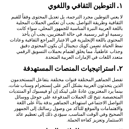
١. التوطين الثقافي واللغوي
لا يعني التوطين مجرد الترجمة، بل تعديل المحتوى وفقاً للقيم
الثقافية وطريقة التواصل. يجب أن تعكس الحملات المحلية
باللغة العربية النبرة المناسبة للجمهور المحلي، سواء كانت
رسمية أو غير رسمية. في حالة المغتربين، يجب أن يأخذ
المحتوى باللغة الإنجليزية في الاعتبار المراجع الثقافية وعادات
نمط الحياة. تضمن كويك ديجيتال أن يكون المحتوى دقيق
وجذاب عاطفياً، مما يخلق اهتمام بحملات التسويق الرقمي
متعدد اللغات في الإمارات العربية المتحدة
.
۲. استراتيجيات المنصات المستهدفة
تفضل الجماهير المختلفة قنوات مختلفة. يتفاعل المستخدمون
الذين يتحدثون العربية بشكل أكبر على إنستجرام وسناب شات،
بينما يرد المغتربون عادةً على لينكد إن أو فيسبوك أو المنتديات
المتخصصة. تتيح لك الحملات المدفوعة على جوجل ووسائل
التواصل الاجتماعي استهداف الجماهير بدقة بناءً على اللغة
والاهتمامات والموقع للتأكد من وصول رسالتك إلى الجمهور
الصحيح وفي الوقت المناسب. سيؤدي ذلك إلى تعظيم عائد
الاستثمار وتعزيز كفاءة الحملة
.