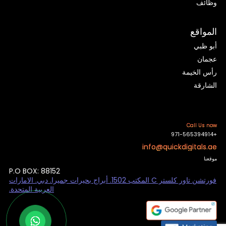
وظائف
المواقع
أبو ظبي
عجمان
رأس الخيمة
الشارقة
Call Us now
+971-565394914
info@quickdigitals.ae
موقعنا
P.O BOX: 88152
فورتشن تاور كلستر C المكتب 1502. أبراج بحيرات جميرا. دبي. الامارات
العربية المتحدة.