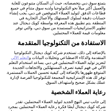
يتمتع سوق دبي بتخصصاته، حيث أن السكان متنوعون للغاية
والعميل أكثر ميلاً نحو التكنولوجيا ولديه سوق متنامٍ في جميع
قطاعات الدفق. لتوليد العملاء المتوقعين في دبي، يجب إنشاء
حسابات دقيقة لسلوك المستهلك والأعمال التجارية في
المنطقة. يتم تطبيق هذه المعرفة بواسطة كويك ديجتال عند
تطوير الاستراتيجيات المستمدة من سوق دبي، والتي توفر
معلومات قيمة للعملاء المحتملين.
الاستفادة من التكنولوجيا المتقدمة
بالإضافة إلى ذلك، تستخدم شركة كويك ديجتال التكنولوجيا
المتقدمة والذكاء الاصطناعي وتحليلات البيانات و
التعلم الآلي
لتعزيز توليد العملاء المحتملين في دبي. يساعد استخدام التعلم
الآلي في فهم كيفية تصرف المستهلكين والاتجاهات الجديدة
المتوقع ظهورها بالإضافة إلى كيفية تحسين الحملات المستمرة.
توفر لك هذه الإستراتيجية المجمعة للتكنولوجيا الفرصة لإدارة
عملك بشكل صحيح واستهداف السوق.
رعاية العملاء الشخصية
إلى جانب تبني النهج الجديد لتوليد العملاء المحتملين، تقدر
شركة كويك ديجتال أيضًا فكرة رعاية العملاء المحتملين. بمجرد