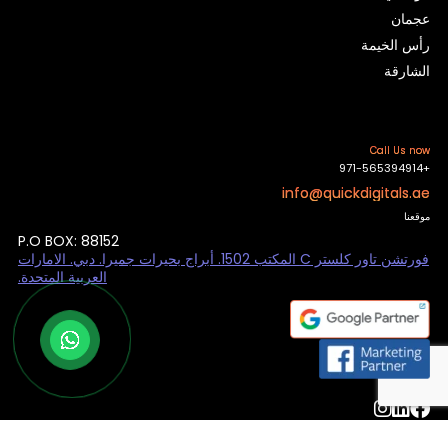
عجمان
رأس الخيمة
الشارقة
Call Us now
+971-565394914
info@quickdigitals.ae
موقعنا
P.O BOX: 88152
فورتشن تاور كلستر C المكتب 1502. أبراج بحيرات جميرا. دبي. الامارات
العربية المتحدة.