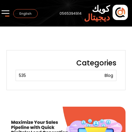
كويك
0565394914
English
ديجيتال
Categories
535
Blog