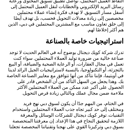
التقاط العميل المحتمل، نواصل تطبيق تسويق المحتوى ورعاية
رسائل البريد الإلكتروني والخطابات لنقل العميل المحتمل إلى
أسفل مسار التسويق. لا تهدف فكرة إنشاء عملاء محتملين
مخصصين إلى زيادة معدلات التحويل فحسب، بل تهدف أيضًا
إلى خلق تعاون مناسب مع المشترين المحتملين في دبي، الذين
هم أكثر إخلاصًا لهم.
استراتيجيات خاصة بالصناعة
تدرك شركة كويك ديجتال بوضوح أنه في العالم الحديث لا توجد
صناعة خالية من ضرورة توليد العملاء المحتملين. سواء كنت
تعمل في مجال العقارات، أو الرعاية الصحية والضيافة، أو البيع
بالتجزئة، أو التكنولوجيا، بالنسبة لاستراتيجيات الجيل الرائد لدينا
في أوبتيما، فإننا نتأكد من أنها تتوافق مع معايير الصناعة الخاصة
بك. وهذا يجعل من السهل التأكد من أن الشخص قادر على
الحصول على أكبر عدد ممكن من العملاء المحتملين الأكثر
ملاءمة ضمن مجال عملك وبالتالي زيادة فرص التحويل.
في الختام، من المهم جدًا أن يكون لسوق دبي نهج فريد
ومختلف إلى حد كبير تجاه جذب العملاء المحتملين واستخدام
التقنيات. توفر كويك ديجتال للشركات الوسائل والمعرفة
اللازمة لتحقيق النجاح في هذا الإعداد. إن معرفتنا المتخصصة
بسوق دبي وتركيزنا القوي على نهجنا وتقنياتنا المخصصة تجعلنا