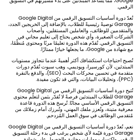
Google، مما يُساعد المبتدئين على بدء مسيرتهم في التسويق
الرقمي.
تُعدّ دورة أساسيات التسويق الرقمي من Google Digital
Garage توصيةً رئيسيةً للطلاب، بالإضافة إلى الخريجين الجدد،
والمتقدمين للوظائف، والعاملين المستقلين، وأصحاب
الشركات الصغيرة، وأي شخص يحتاج إلى تعليم مجاني في
التسويق الرقمي. تُقدّم هذه الدورة تعليمًا مرنًا ومحتوى مُنظّمًا،
مع شهادة من Google، ما يجعلها خيارًا ممتازًا.
تُصبح احتياجات استكشافك أكثر أهميةً عندما تتجاوز مستويات
المبتدئين، لأن كورسيرا، ويوديمي، وهب سبوت تُقدّم دورات
متقدمة في تحسين محركات البحث (SEO)، والدفع بالنقرة
(PPC)، وتحليلات البيانات، والتي قد تكون مفيدة.
تُتيح دورة أساسيات التسويق الرقمي من Google Digital
Garage للطلاب المبتدئين فرصةً لا تُقدّر بثمن لتعلّم محتوى
التسويق الرقمي الأساسي مجانًا. تُرسخ هذه الدورة قاعدة
معرفية متينة، وتُعزز ملفك المهني، وتُبرزك أمام زملائك من
مُتقدمي الوظائف في سوق العمل المُزدحم.
نعم، تُعدّ دورة أساسيات التسويق الرقمي من Google Digital
Garage دورة قيّمة لأي شخص يرغب في بدء رحلة التسويق
الرقمي واكتساب مهارات مجانية والحصول على شهادة