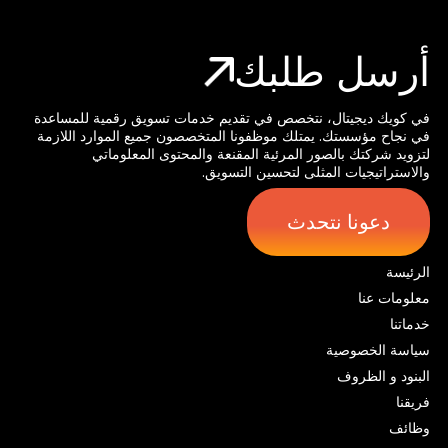
أرسل طلبك
في كويك ديجيتال، نتخصص في تقديم خدمات تسويق رقمية للمساعدة
في نجاح مؤسستك. يمتلك موظفونا المتخصصون جميع الموارد اللازمة
لتزويد شركتك بالصور المرئية المقنعة والمحتوى المعلوماتي
والاستراتيجيات المثلى لتحسين التسويق.
دعونا نتحدث
الرئيسة
معلومات عنا
خدماتنا
سياسة الخصوصية
البنود و الظروف
فريقنا
وظائف