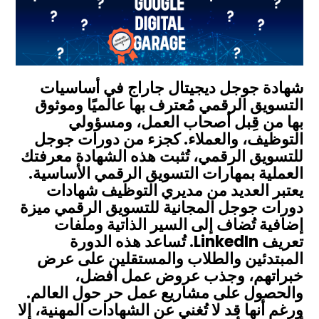
شهادة جوجل ديجيتال جاراج في أساسيات
التسويق الرقمي مُعترف بها عالميًا وموثوق
بها من قِبل أصحاب العمل، ومسؤولي
التوظيف، والعملاء. كجزء من دورات جوجل
للتسويق الرقمي، تُثبت هذه الشهادة معرفتك
العملية بمهارات التسويق الرقمي الأساسية.
يعتبر العديد من مديري التوظيف شهادات
دورات جوجل المجانية للتسويق الرقمي ميزة
إضافية تُضاف إلى السير الذاتية وملفات
تعريف LinkedIn. تُساعد هذه الدورة
المبتدئين والطلاب والمستقلين على عرض
خبراتهم، وجذب عروض عمل أفضل،
والحصول على مشاريع عمل حر حول العالم.
ورغم أنها قد لا تُغني عن الشهادات المهنية، إلا