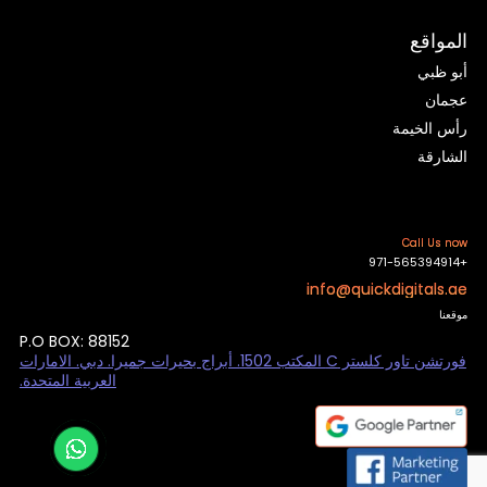
المواقع
أبو ظبي
عجمان
رأس الخيمة
الشارقة
Call Us now
+971-565394914
info@quickdigitals.ae
موقعنا
P.O BOX: 88152
فورتشن تاور كلستر C المكتب 1502. أبراج بحيرات جميرا. دبي. الامارات
العربية المتحدة.