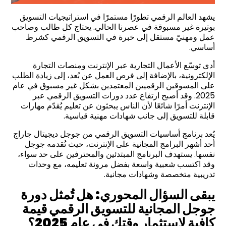
يشهد العالم الرقمي تطورًا مستمرًا في استراتيجيات التسويق
بوتيرة غير مسبوقة في عصرنا الحالي. يحتاج كل طالب وصاحب
عمل ومهنيّ مستقل إلى خبرة في التسويق الرقمي كشرط
أساسي.
أدى توسّع الأعمال التجارية عبر الإنترنت ومنصات التجارة
الإلكترونية، بالإضافة إلى فرص العمل عن بُعد، إلى زيادة الطلب
على المسوقين الرقميين المعتمدين بشكل غير مسبوق في عام
2025. وقد أصبح ارتفاع عدد دورات التسويق الرقمي عبر
الإنترنت أمرًا شائعًا لأن الناس يبحثون عن تعليم يُقدّم مهارات
قابلة للتسويق إلى جانب شهادات مهنية قياسية.
يُعد برنامج أساسيات التسويق الرقمي من جوجل ديجيتال جاراج
أحد أشهر البرامج المجانية على الإنترنت، حيث تُقدمه جوجل
نفسها. يستهدف البرنامج المبتدئين والمحترفين على حد سواء،
وقد اكتسب شعبية واسعة بفضل مرونة تعليمه، مع وحدات
تدريبية متخصصة وشهادات مجانية.
يبقى السؤال المحوري: هل تُمثل دورة
جوجل المجانية للتسويق الرقمي قيمة
كافية لاستثمار وقتك في عام
2025
؟