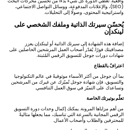
واقعية. تُغطي الدورة كل شيء بدءًا من تحسين محركات البحث
(SEO)، والإعلانات المدفوعة، ووسائل التواصل الاجتماعي،
واستراتيجية المحتوى، وصولًا إلى التحليلات.
يُحسّن سيرتك الذاتية وملفك الشخصي على
لينكدإن
إضافة هذه الشهادة إلى سيرتك الذاتية أو لينكدإن يعزز
مصداقيتك فورًا. يُقدّر أصحاب العمل المرشحين الحاصلين على
شهادات دورات جوجل للتسويق الرقمي المُثبتة.
اعترافٌ بالقطاع
بما أن جوجل من أكثر الأسماء موثوقيةً في عالم التكنولوجيا
والتسويق، فإن شهادة جوجل تُميّزك عن غيرك من المرشحين
وتساعدك على التميّز في سوق العمل التنافسي.
تعلّم بوتيرتك الخاصة
من أهم مزاياها المرونة. يمكنك إكمال وحدات دورة التسويق
الرقمي المجانية بالسرعة التي تناسبك، مما يجعلها مثاليةً
للمحترفين والطلاب وأصحاب الأعمال.