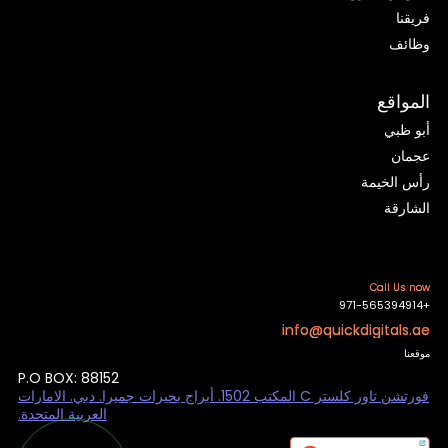
فريقنا
وظائف
المواقع
أبو ظبي
عجمان
رأس الخيمة
الشارقة
Call Us now
+971-565394914
info@quickdigitals.ae
موقعنا
P.O BOX: 88152
فورتشن تاور كلستر C المكتب 1502. أبراج بحيرات جميرا. دبي. الامارات
العربية المتحدة.