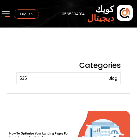
كويك
0565394914
English
ديجيتال
Categories
535
Blog