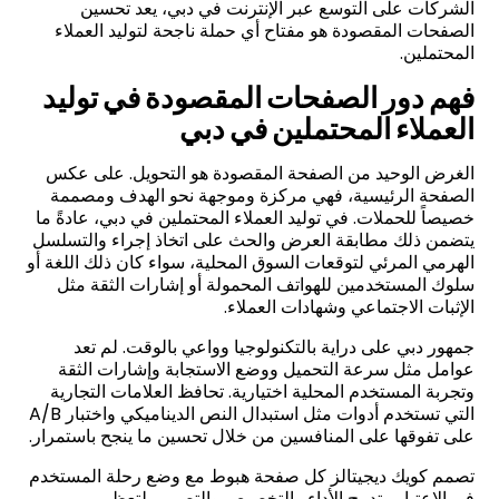
الشركات على التوسع عبر الإنترنت في دبي، يعد تحسين
الصفحات المقصودة هو مفتاح أي حملة ناجحة لتوليد العملاء
المحتملين.
فهم دور الصفحات المقصودة في توليد
العملاء المحتملين في دبي
الغرض الوحيد من الصفحة المقصودة هو التحويل. على عكس
الصفحة الرئيسية، فهي مركزة وموجهة نحو الهدف ومصممة
خصيصاً للحملات. في توليد العملاء المحتملين في دبي، عادةً ما
يتضمن ذلك مطابقة العرض والحث على اتخاذ إجراء والتسلسل
الهرمي المرئي لتوقعات السوق المحلية، سواء كان ذلك اللغة أو
سلوك المستخدمين للهواتف المحمولة أو إشارات الثقة مثل
الإثبات الاجتماعي وشهادات العملاء.
جمهور دبي على دراية بالتكنولوجيا وواعي بالوقت. لم تعد
عوامل مثل سرعة التحميل ووضع الاستجابة وإشارات الثقة
وتجربة المستخدم المحلية اختيارية. تحافظ العلامات التجارية
التي تستخدم أدوات مثل استبدال النص الديناميكي واختبار A/B
على تفوقها على المنافسين من خلال تحسين ما ينجح باستمرار.
تصمم كويك ديجيتالز كل صفحة هبوط مع وضع رحلة المستخدم
في الاعتبار وتدمج الأداء والتخصيص والتصميم لتعظيم