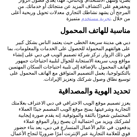
بصريًا وسهل الاستخدام. وبالتالي، فهذا يغذي فضول الزوار
ويحفزهم على اكتشاف المزيد عن منتجاتك أو خدماتك. من
المرجح أن يشهد نشاطك التجاري معدلات تحويل وربحية أعلى
من خلال
متميزة.
تجربة مستخدم
مناسبة للهاتف المحمول
دبي هي مدينة سريعة الخطى حيث يعتمد الناس بشكل كبير
على هواتفهم المحمولة للحصول على الخدمات والمعلومات، بما
في ذلك الزوار. تركز شركة تصميم الويب في دبي على إنشاء
مواقع ويب سريعة الاستجابة للجوال لتلبية احتياجات جمهور
الهاتف المحمول. بالإضافة إلى تلبية احتياجات السكان المهتمين
بالتكنولوجيا، يعمل التصميم المتوافق مع الهاتف المحمول على
توسيع نطاق وصول شركتك وتعزيز الإيرادات
.
تحديد الهوية والمصداقية
يعزز تصميم موقع الويب الاحترافي في دبي الاعتراف بعلامتك
التجارية وشرعيتها. يمنح موقع الويب المصمم جيدًا العملاء
المحتملين شعورًا بالثقة والموثوقية. إنه يقدم صورة إيجابية
لشركتك ويزيد من احتمالية أن يصبح زوار الموقع عملاء
يدفعون. في عالم الأعمال المتسارع في دبي، يعد بناء حضور
قوي للعلامة التجارية عبر الإنترنت أمرًا ضروريًا لنجاح الأعمال
.