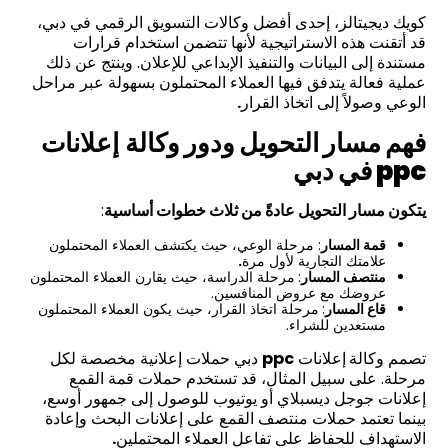
كويك ديجيتالز، إحدى أفضل وكالات التسويق الرقمي في دبي،
قد أتقنت هذه الاستراتيجية لأنها تتضمن استخدام قرارات
مستندة إلى البيانات والتنفيذ الإبداعي للإعلان. وينتج عن ذلك
عملية فعالة يتدفق فيها العملاء المحتملون بسهولة عبر مراحل
الوعي وصولاً إلى اتخاذ القرار
.
فهم مسار التحويل ودور وكالة
إعلانات
ppc
في دبي
يتكون مسار التحويل عادةً من ثلاث خطوات أساسية
:
قمة المسار
: مرحلة الوعي، حيث يكتشف العملاء المحتملون
علامتك التجارية لأول مرة
.
منتصف
المسار
:
مرحلة الدراسة، حيث يقارن العملاء المحتملون
عروضك مع عروض المنافسين.
قاع
المسار
:
مرحلة اتخاذ القرار، حيث يكون العملاء المحتملون
مستعدين للشراء.
تصمم وكالة
إعلانات
ppc
دبي حملات إعلانية مخصصة لكل
مرحلة. على سبيل المثال، قد تستخدم حملات قمة القمع
إعلانات جوجل ديسبلاي أو يوتيوب للوصول إلى جمهور أوسع،
بينما تعتمد حملات منتصف القمع على إعلانات البحث وإعادة
الاستهداف للحفاظ على تفاعل العملاء المحتملين
.