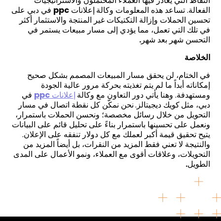
النقاط التي يغادر فيها العملاء المحتملون والاستراتيجيات
الفعالة. تساعد هذه المعلومات وكالة
إعلانات
ppc
في دبي على
تحسين الحملات وإزالة التكتيكات غير المنتجة والاستثمار أكثر
في تلك التي تعمل، مما يؤدي إلى مسار مبيعات يستمر في
التحسن شهر بعد شهر
.
الخلاصة
في الختام، لن يحقق مسار المبيعات المصمم بشكل صحيح
إمكاناته أبداً ما لم يتم تغذيته بحركة مرور عالية الجودة
ومستهدفة. وهنا يأتي دور التعاون مع وكالة
إعلانات
ppc
في
دبي، مثل
كويك ديجيتالز.
نحن نمكّن كل نقطة اتصال في مسار
التحويل من خلال رسائل مخصصة؛ ونحسن الحملات باستمرار،
ونعمل على تحسينها باستمرار بناءً على تحليل قائم على البيانات
يتيح تحقيق قيمة أكبر لعملك مع كل دولار تنفقه على الإعلان.
والنتيجة لا تعني فقط المزيد من النقرات، بل أيضاً المزيد من
التحويلات، وعلاقات أقوى مع العملاء، ونمو الأعمال على المدى
الطويل
.