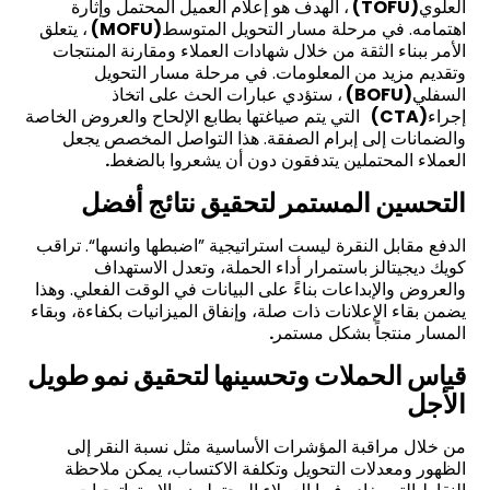
العلوي
(TOFU)
، الهدف هو إعلام العميل المحتمل وإثارة
اهتمامه. في مرحلة مسار التحويل المتوسط
(MOFU)
، يتعلق
الأمر ببناء الثقة من خلال شهادات العملاء ومقارنة المنتجات
وتقديم مزيد من المعلومات. في مرحلة مسار التحويل
السفلي
(BOFU)
، ستؤدي عبارات الحث على اتخاذ
إجراء
(CTA)
التي يتم صياغتها بطابع الإلحاح والعروض الخاصة
والضمانات إلى إبرام الصفقة. هذا التواصل المخصص يجعل
العملاء المحتملين يتدفقون دون أن يشعروا بالضغط
.
التحسين المستمر لتحقيق نتائج أفضل
الدفع مقابل النقرة ليست استراتيجية ”اضبطها وانسها“. تراقب
كويك ديجيتالز
باستمرار أداء الحملة، وتعدل الاستهداف
والعروض والإبداعات بناءً على البيانات في الوقت الفعلي. وهذا
يضمن بقاء الإعلانات ذات صلة، وإنفاق الميزانيات بكفاءة، وبقاء
المسار منتجاً بشكل مستمر
.
قياس الحملات وتحسينها لتحقيق نمو طويل
الأجل
من خلال مراقبة المؤشرات الأساسية مثل نسبة النقر إلى
الظهور ومعدلات التحويل وتكلفة الاكتساب، يمكن ملاحظة