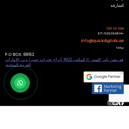
الشارقة
Call Us now
+971-565394914
info@quickdigitals.ae
موقعنا
P.O BOX: 88152
فورتشن تاور كلستر C المكتب 1502. أبراج بحيرات جميرا. دبي. الامارات
العربية المتحدة.
© كويك ديجيتال 2025. جميع الحقوق محفوظة.