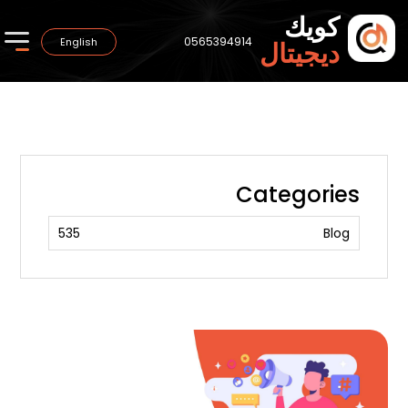
كويك
0565394914
English
ديجيتال
Categories
535
Blog