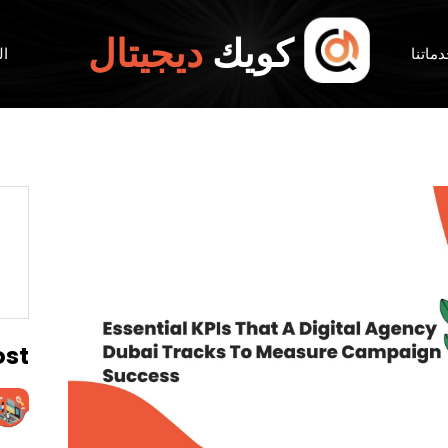
كويك
ديجيتال
ماتنا
ال
ost