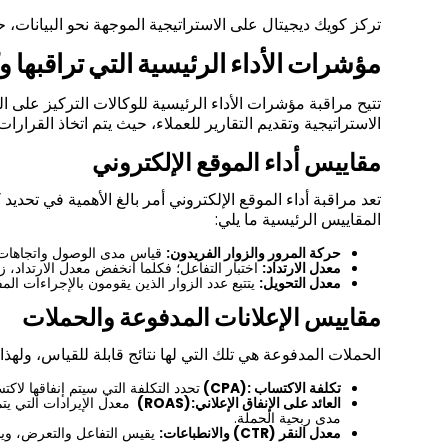
تركز كويك ديجيتال على الاستراتيجية الموجهة نحو البيانات، 
مؤشرات الأداء الرئيسية التي تراقبها 
تتيح مراقبة مؤشرات الأداء الرئيسية للوكالات التركيز على
الاستراتيجية وتقديم التقارير للعملاء، حيث يتم اتخاذ القرارا
مقاييس أداء الموقع الإلكتروني
تعد مراقبة أداء الموقع الإلكتروني أمر بالغ الأهمية في تحدي
المقاييس الرئيسية ما يلي:
حركة المرور والزوار الفريدون:
قياس مدى الوصول واتجاهات 
معدل الارتداد:
اختبار التفاعل؛ فكلما انخفض معدل الارتداد، ز
معدل التحويل:
يتتبع عدد الزوار الذين يقومون بالإجراءات 
مقاييس الإعلانات المدفوعة والحملات
الحملات المدفوعة هي تلك التي لها نتائج قابلة للقياس، ولهذا
تكلفة الاكتساب
(CPA):
تحدد التكلفة التي سيتم إنفاقها ل
العائد على الإنفاق الإعلاني
(ROAS):
معدل الإيرادات التي يت
مدى ربحية الحملة
.
معدل النقر
(CTR)
والانطباعات:
يقيس التفاعل والتعرض، وي