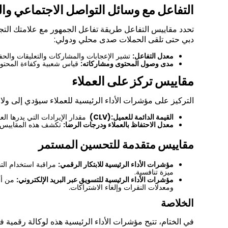
التفاعل مع وسائل التواصل الاجتماعي وا
تحدد مقاييس التفاعل طريقة تفاعل الجمهور مع علامتك التجا
دبي حتى تلقى الحملات صدى محلي ودولي
:
معدل التفاعل:
تشير الإعجابات والمشاركات والتعليقات والح
مدى وصول المحتوى ومشاركاته:
قياس شعبية وكفاءة المحتوى
مقاييس تركز على العملاء
التركيز على مؤشرات الأداء الرئيسية للعملاء سيؤدي إلى ولا
القيمة الدائمة للعميل
(CLV):
مقدار الإيرادات التي يدرها ال
معدل الاحتفاظ بالعملاء ودرجات الرضا:
تكشف هذه المقاييس ع
مقاييس متقدمة للتحسين المستمر
مؤشرات الأداء الرئيسية للابتكار الرقمي:
مراقبة استخدام التق
ميزة تنافسية
.
مؤشرات الأداء الرئيسية للتسويق عبر البريد الإلكتروني:
من أج
ومعدلات النقرات وإلغاء الاشتراكات
.
الخلاصة
في الختام، تتيح مؤشرات الأداء الرئيسية هذه لوكالة رقمية ف