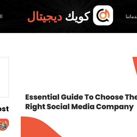
كويك
ديجيتال
ماتنا
ال
ost