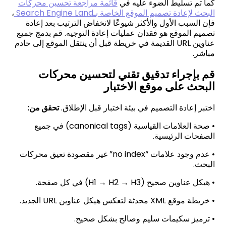
كما تم تسليط الضوء عليه في
قائمة مراجعة تحسين محركات
البحث لإعادة تصميم الموقع الخاصة بـ
Search Engine Land
،
فإن السبب الأول والأكثر شيوعًا لانخفاض الترتيب بعد إعادة
تصميم الموقع هو فقدان عمليات إعادة التوجيه. قم بدمج جميع
عناوين
URL
القديمة في خريطة قبل أن ينتقل الموقع إلى خادم
مباشر
.
قم بإجراء تدقيق تقني لتحسين محركات
البحث على موقع الاختبار
اختبر إعادة التصميم في بيئة اختبار قبل الإطلاق.
تحقق من
:
•
صحة العلامات القياسية
(canonical tags)
في جميع
الصفحات الرئيسية.
•
عدم وجود علامات
”no index“
غير مقصودة تعيق محركات
البحث.
•
هيكل عناوين صحيح
(H1 → H2 → H3)
في كل صفحة.
•
خريطة موقع
XML
محدثة لتعكس هيكل عناوين
URL
الجديد.
•
ترميز سكيمات سليم وصالح بشكل صحيح.