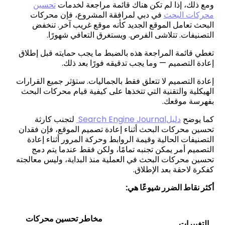
ومع ذلك، إذا لم تكن هناك قائمة مراجعة لخدمات
تحسين
محركات البحث
في دبي لمرافقة المشروع، فإن محركات
البحث تعامل الموقع الجديد كأنه موقع غريب آخر. تنخفض
التصنيفات. تتلاشى الفرص. ويستغرق التعافي شهورًا
.
تغطي قائمة المراجعة هذه بالضبط ما يجب حمايته قبل إطلاق
إعادة التصميم — وما يجب تدقيقه فورًا بعد ذلك
.
إعادة التصميم لا تتعلق فقط بالجماليات. ستؤثر جميع القرارات
الهيكلية والتقنية التي تتخذها على كيفية قيام محركات البحث
بفهرسة موقعك
.
كما يوضح
دليل
Search Engine Journal
لتجنب كارثة
تحسين محركات البحث أثناء إعادة تصميم الموقع، فإن فقدان
التصنيفات الحالية وقيمة الروابط وحركة المرور أثناء إعادة
التصميم أمر يمكن تجنبه تمامًا، ولكن فقط عندما يتم دمج
تحسين محركات البحث في العملية منذ البداية، وليس معالجته
كفكرة لاحقة بعد الإطلاق
.
أكثر نقاط الضرر شيوعًا هي
:
مخاطر تحسين محركات
التغييرات