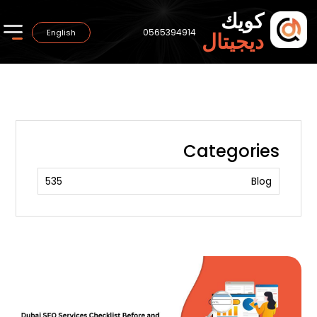
كويك
0565394914
English
ديجيتال
Categories
535
Blog