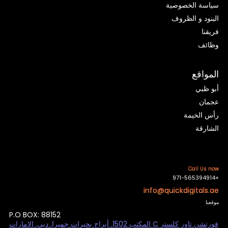
سياسة الخصوصية
البنود و الظروف
فريقنا
وظائف
المواقع
أبو ظبي
عجمان
رأس الخيمة
الشارقة
Call Us now
+971-565394914
info@quickdigitals.ae
موقعنا
P.O BOX: 88152
فورتشن تاور كلستر C المكتب 1502. أبراج بحيرات جميرا. دبي. الامارات