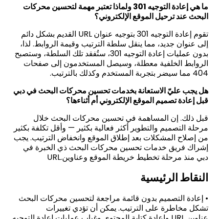
ما هي إعادة التوجيه 301 ولماذا تعتبر مهمة لتحسين محركات
البحث
عند ترحيل الموقع الإلكتروني؟
تقوم إعادة التوجيه 301 بتوجيه عنوان
URL
القديم بشكل دائم
إلى عنوان جديد، مما ينقل سلطة الترتيب وقيمة الروابط. لذا،
بدون عمليات إعادة التوجيه 301، ستُفقد تلك السلطة، وستصبح
الروابط الخلفية معطلة، وسيصل المستخدمون إلى صفحات
404 مما سيضر بتجربة المستخدم وكذلك بالترتيب.
هل يجب عليّ الاستعانة بخدمات تحسين محركات البحث
في دبي
قبل إعادة تصميم الموقع الإلكتروني أم أثناءها؟
قبل ذلك. إن المساهمة في تحسين محركات البحث خلال
مرحلة التصميم والتطوير أكثر فعالية بكثير — وأقل تكلفة بكثير
من إصلاح المشكلات بعد إطلاق الموقع وانخفاض الترتيب. يجب
إشراك فريق خدمات تحسين محركات البحث ذي الخبرة في
دبي منذ مرحلة تخطيط خريطة الموقع وعناوين
URL.
النقاط الرئيسية
•
إعادة التصميم بدون قائمة مراجعة لتحسين محركات البحث
تشكل مخاطرة على الترتيب. يمكن أن تؤدي تغييرات
عناوين
URL
وإعادة كتابة المحتوى وغياب عمليات إعادة التوجيه