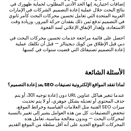
إضافات اختيارية. إنها الحد الأدنى المطلوب لحماية ظهورك في
نتائج البحث خلال عملية إعادة التصميم. الشركات في الإمارات
العربية المتحدة التي تعامل تحسين محركات البحث كأمر ثانوي
في التصميم تدفع ثمن ذلك بفقدان حركة المرور، وزيادة وقت
الاستعادة، وإهدار الإنفاق الإعلاني لسد الفجوة
.
احصل على قائمة مراجعة خدمات تحسين محركات البحث في
دبي قبل الإطلاق من كويك ديجيتالز — قبل أن تكلفك عملية
إعادة التصميم تصنيفاتك التي قضيت سنوات في كسبها
.
الأسئلة الشائعة
لماذا تفقد المواقع الإلكترونية تصنيفات
SEO
بعد إعادة التصميم؟
عندما تتغير هياكل عناوين
URL
دون إعادة توجيه 301، أو يتم
حذف المحتوى أو تعديله بشكل جوهري، أو لا يتم تحديث
ميزات
SEO
الفنية مثل العلامات القياسية وخرائط الموقع،
تنخفض التصنيفات. كل من هذه العوامل يشير إلى تغيير بالنسبة
لمحركات البحث — وبدون معالجة مناسبة، تعامل هذه
المحركات الموقع الجديد على أنه أقل سلطة من الموقع القديم
.