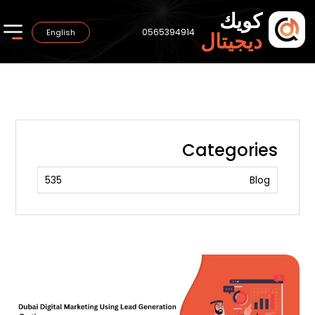
كويك
0565394914
English
ديجيتال
Categories
535
Blog