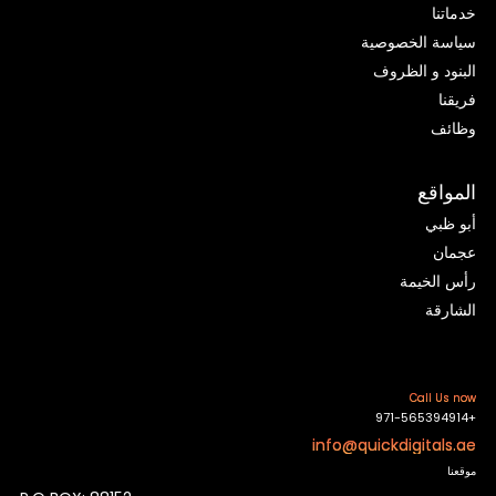
خدماتنا
سياسة الخصوصية
البنود و الظروف
فريقنا
وظائف
المواقع
أبو ظبي
عجمان
رأس الخيمة
الشارقة
Call Us now
+971-565394914
info@quickdigitals.ae
موقعنا