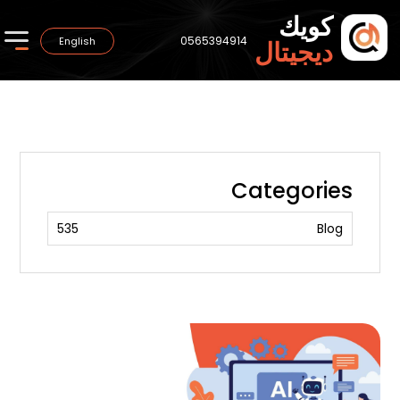
كويك
0565394914
English
ديجيتال
Categories
535
Blog