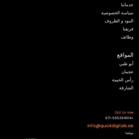
خدماتنا
سياسة الخصوصية
البنود و الظروف
فريقنا
وظائف
المواقع
أبو ظبي
عجمان
رأس الخيمة
الشارقة
Call Us now
+971-565394914
info@quickdigitals.ae
موقعنا