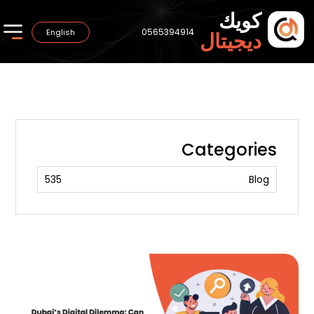
كويك
0565394914
English
ديجيتال
Categories
535
Blog