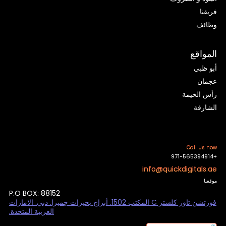
فريقنا
وظائف
المواقع
أبو ظبي
عجمان
رأس الخيمة
الشارقة
Call Us now
+971-565394914
info@quickdigitals.ae
موقعنا
P.O BOX: 88152
فورتشن تاور كلستر C المكتب 1502. أبراج بحيرات جميرا. دبي. الامارات
العربية المتحدة.