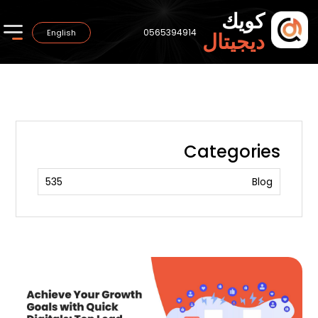
كويك
0565394914
English
ديجيتال
Categories
535
Blog