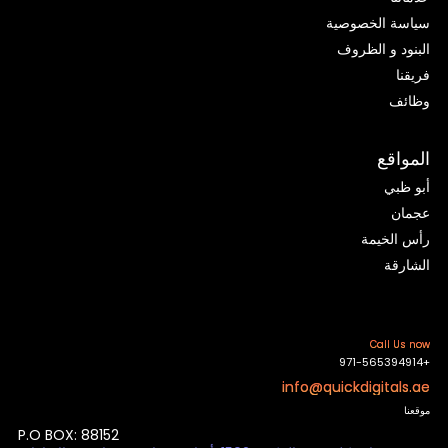
سياسة الخصوصية
البنود و الظروف
فريقنا
وظائف
المواقع
أبو ظبي
عجمان
رأس الخيمة
الشارقة
Call Us now
+971-565394914
info@quickdigitals.ae
موقعنا
P.O BOX: 88152