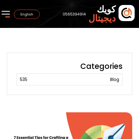
كويك
0565394914
English
ديجيتال
Categories
535
Blog