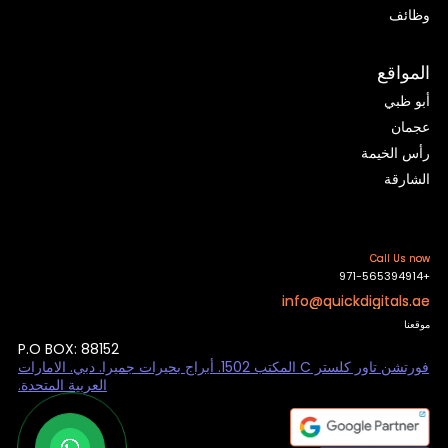
وظائف
المواقع
أبو ظبي
عجمان
رأس الخيمة
الشارقة
Call Us now
+971-565394914
info@quickdigitals.ae
موقعنا
P.O BOX: 88152
فورتشن تاور كلستر C المكتب 1502. أبراج بحيرات جميرا. دبي. الامارات
العربية المتحدة.