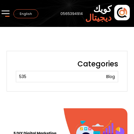
كويك
0565394914
English
ديجيتال
Categories
535
Blog