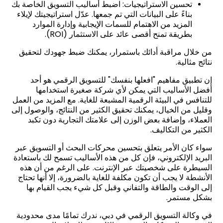
تحسين الاستراتيجيات: اضبط أساليب التسويق الخاصة بك
بناءً على البيانات التي تم جمعها. عدّل استراتيجيتك لإيلاء
المزيد من الاهتمام للسمات الإيجابية وإدارة الموارد
بطريقة تمنح أقصى عائد على الاستثمار (ROI).
من خلال مراقبة أدائك باستمرار، يمكنك ضبط جهودك لتحقيق
نتائج مثالية.
إن تطبيق مفاهيم "افعلها بنفسك" للتسويق الرقمي هو أحد
أفضل الأساليب التي يمكن لأي شركة صغيرة استخدامها
للتنافس في البيئة الرقمية المشبعة للغاية. مع المزيد من العمل
وقليل من الخيال، يمكنك تحقيق الكثير من النتائج، والوصول إلى
العملاء، وإضافة بعض الوزن إلى علامتك التجارية دون تكبد
الكثير من التكاليف.
سواء كان الأمر يتعلق بتحسين محركات البحث أو التسويق عبر
البريد الإلكتروني، فإن كل من هذه الأساليب تسمح لك باستعادة
السيطرة على شخصيتك عبر الإنترنت. على الرغم من أن هذه
الأنشطة لا يجب أن تكون مكلفة للغاية بالضرورة، إلا أنها تحتاج
إلى الوقت والطاقة والتفاني وقبل كل شيء يجب القيام بها
بشكل مستمر.
في وكالة التسويق الرقمي في دبي، ندرك تمامًا مدى محدودية