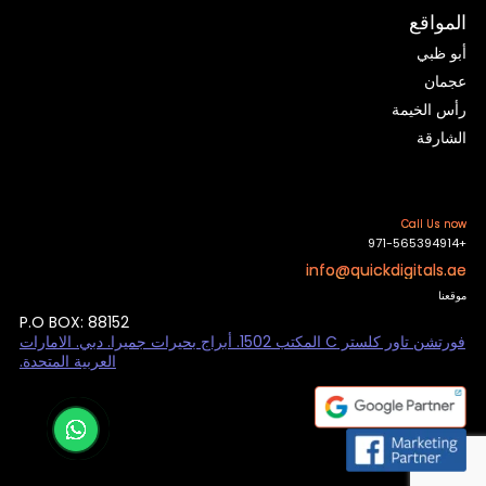
المواقع
أبو ظبي
عجمان
رأس الخيمة
الشارقة
Call Us now
+971-565394914
info@quickdigitals.ae
موقعنا
P.O BOX: 88152
فورتشن تاور كلستر C المكتب 1502. أبراج بحيرات جميرا. دبي. الامارات
العربية المتحدة.